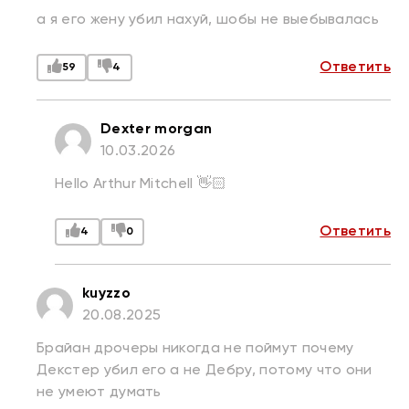
а я его жену убил нахуй, шобы не выебывалась
Ответить
59
4
Dexter morgan
10.03.2026
Hello Arthur Mitchell 👋🏻
Ответить
4
0
kuyzzo
20.08.2025
Брайан дрочеры никогда не поймут почему
Декстер убил его а не Дебру, потому что они
не умеют думать