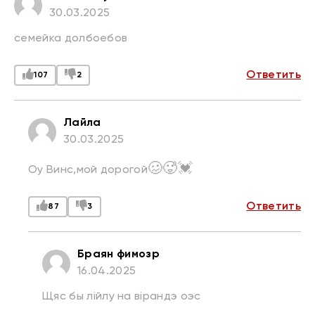
30.03.2025
семейка долбоебов
Ответить
107
2
Лайла
30.03.2025
🥴
🥵
💓
Оу Винс,мой дорогой
Ответить
87
3
Браян фимозр
16.04.2025
Щяс бы лiйлу на вiрандэ оэс