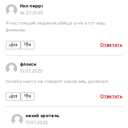
Нил перрі
14.07.2025
Я настоящэй ледяной убійца а не этот ваш
фимозер
Ответить
12
0
флокси
15.07.2025
почему никто не говорит какой ейц долбоеб
Ответить
13
0
некий зритель
17.07.2025