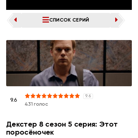
СПИСОК СЕРИЙ
ПРЕДЫДУЩАЯ СЕРИЯ
СЛЕДУЮЩАЯ СЕРИЯ
9.6
2
3
4
5
6
7
8
9
10
9.6
431
голос
Декстер 8 сезон 5 серия: Этот
поросёночек