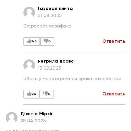
Газовая плита
21.08.2025
Сюрпрайз мазафака
Ответить
45
0
негрила доакс
13.09.2025
ебать у меня огромная срака накаченная
Ответить
26
0
Дiкстiр Мiргiн
28.04.2025