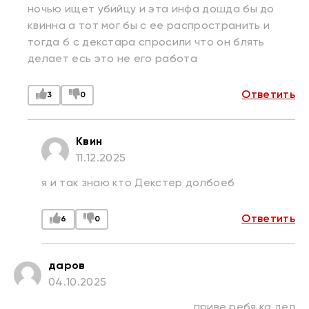
ночью ищет убийцу и эта инфа дошда бы до
квинна а тот мог бы с ее распространить и
тогда б с декстара спросили что он блять
делает есь это не его работа
Ответить
3
0
Квин
11.12.2025
я и так знаю кто Декстер долбоеб
Ответить
6
0
даров
04.10.2025
приве ребя ка дел