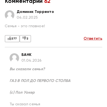
Комментарии
62
Доминик Торренто
04.02.2025
Семья - это главное!
Ответить
277
2
БАНК
01.04.2026
Вы сказали семья?
ГАЗ В ПОЛ ДО ПЕРВОГО СТОЛБА
(с) Пол Уокер
Ты сказал семья